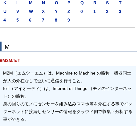
K
L
M
N
O
P
Q
R
S
T
U
V
W
X
Y
Z
0
1
2
3
4
5
6
7
8
9
M
■M2M/IoT
M2M（エムツーエム）は、Machine to Machine の略称 機器同士
が人の介在なしで互いに通信を行うこと。
IoT（アイオーティ）は、Internet of Things （モノのインターネッ
ト）の略称。
身の回りのモノにセンサーを組み込みスマホ等を介在する事でイン
ターネットに接続しセンサーの情報をクラウド側で収集・分析する
事ができる。