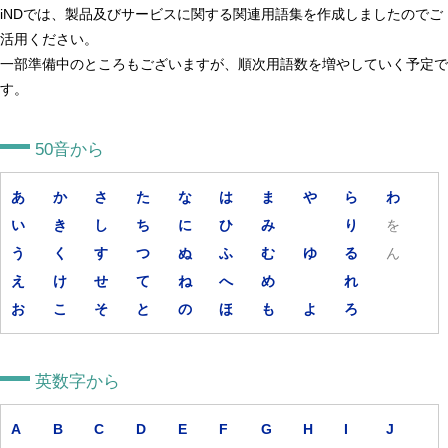
iNDでは、製品及びサービスに関する関連用語集を作成しましたのでご
活用ください。
一部準備中のところもございますが、順次用語数を増やしていく予定で
す。
50音から
あ
か
さ
た
な
は
ま
や
ら
わ
い
き
し
ち
に
ひ
み
り
を
う
く
す
つ
ぬ
ふ
む
ゆ
る
ん
え
け
せ
て
ね
へ
め
れ
お
こ
そ
と
の
ほ
も
よ
ろ
英数字から
A
B
C
D
E
F
G
H
I
J