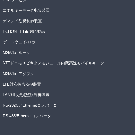
エネルギーデータ収集装置
デマンド監視制御装置
ECHONET Lite対応製品
ゲートウェイ/ロガー
M2M/IoTルータ
NTTドコモユビキタスモジュール内蔵高速モバイルルータ
M2M/IoTアダプタ
LTE対応接点監視装置
LAN対応接点監視制御装置
RS-232C／Ethernetコンバータ
RS-485/Ethernetコンバータ