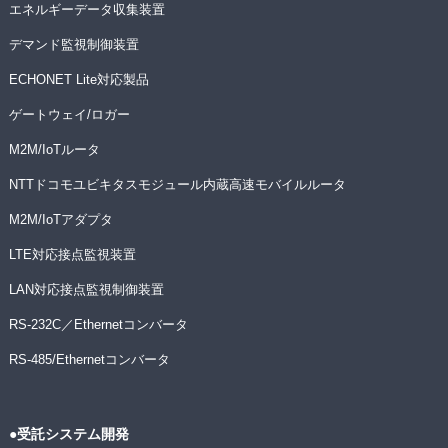
エネルギーデータ収集装置
デマンド監視制御装置
ECHONET Lite対応製品
ゲートウェイ/ロガー
M2M/IoTルータ
NTTドコモユビキタスモジュール内蔵高速モバイルルータ
M2M/IoTアダプタ
LTE対応接点監視装置
LAN対応接点監視制御装置
RS-232C／Ethernetコンバータ
RS-485/Ethernetコンバータ
●受託システム開発