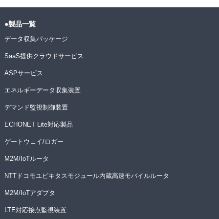
●製品一覧
データ収集パッケージ
SaaS提供クラウドサービス
ASPサービス
エネルギーデータ収集装置
デマンド監視制御装置
ECHONET Lite対応製品
ゲートウェイ/ロガー
M2M/IoTルータ
NTTドコモユビキタスモジュール内蔵高速モバイルルータ
M2M/IoTアダプタ
LTE対応接点監視装置