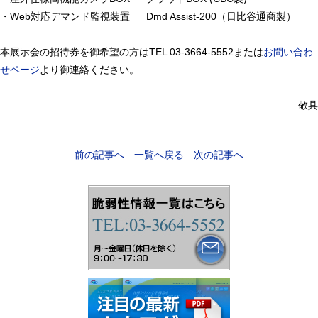
・
Web対応デマンド監視装置
Dmd Assist-200（日比谷通商製）
本展示会の招待券を御希望の方はTEL 03-3664-5552または
お問い合わ
せページ
より御連絡ください。
敬具
前の記事へ
一覧へ戻る
次の記事へ