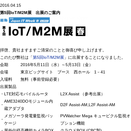
2016.04.15
第5回IoT/M2M展 出展のご案内
拝啓、貴社ますますご清栄のことと御喜び申し上げます。
このたび弊社は「
第5回IoT/M2M展
」に出展することになりました。
会期 2016年5月11日（水）～5月13日（金）
会場 東京ビッグサイト ブース 西ホール 1－41
入場料 無料（事前登録必要）
出展製品
・
LTE対応モバイルルータ
L2X Assist （参考出展）
AME3240DOモジュール内
・
D2F Assist-AM,L2F Assist-AM
蔵アダプタ
メガソーラ発電量監視パッ
PVWatcher Mega キュービクル監視オ
・
ケージ
プション機能
・
屋外仕様高機能カメラBOX
クラウドBOX (CBC製)