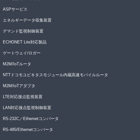
ASPサービス
エネルギーデータ収集装置
デマンド監視制御装置
ECHONET Lite対応製品
ゲートウェイ/ロガー
M2M/IoTルータ
NTTドコモユビキタスモジュール内蔵高速モバイルルータ
M2M/IoTアダプタ
LTE対応接点監視装置
LAN対応接点監視制御装置
RS-232C／Ethernetコンバータ
RS-485/Ethernetコンバータ