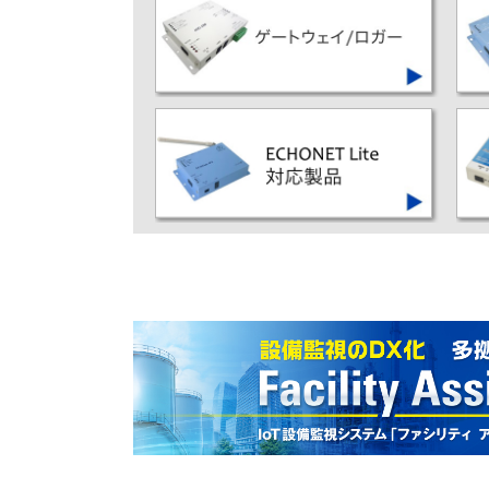
LTEや3G、MVNOなど携帯電話網に
㈱
対応したM2M/IoTルータです
多彩な機器インターフェースに対応し
取
クラウド上のIoTプラットフォームと
連携が可能なIoTゲートウェイ装置です。
ECHONET Liteの認証を取得した
ゲートウェイやスマート電力量
直
メータ対応コントローラです。