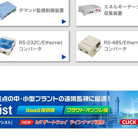
LTEへのマイグレーション機
NTTドコモのユビキタスモジュールを
プロトコルコンバータ機能搭
内蔵した高速モバイルルータです
IoTアダプタシリーズです
引パルスを積算して電力量を測定し、
様々なエネルギーデータ
デマンド管理・制御を行う装置です
サーバに収集する装置で
RS-485インターフェースを
RS-232C機器をLANに
各種端末装置をLANに接続
接接続できるプロトコル変換器です
プロトコル変換器です