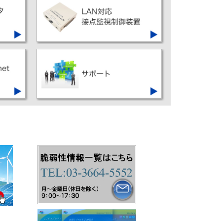
能や
接点入出力を持つ機器を
載の
LTE・FOMA網上で監視・制御を
可能にする装置です
を
各端末機器（接点）の監視・制御
す
を可能にする装置です
持つ
03-3664-5552
する
info@i-netd.co.jp