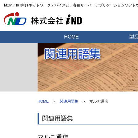
M2M／IoT向けネットワークデバイスと、各種サーバーアプリケーションソフ
HOME
製
HOME
＞
関連用語集
＞
マルチ通信
関連用語集
マルチ通信