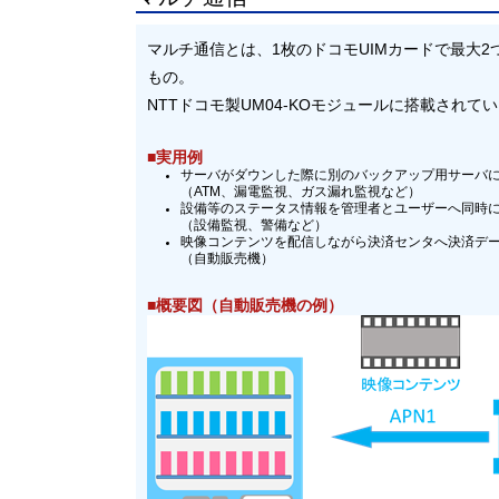
マルチ通信とは、1枚のドコモUIMカードで最大
もの。
NTTドコモ製UM04-KOモジュールに搭載されて
■実用例
サーバがダウンした際に別のバックアップ用サーバ
（ATM、漏電監視、ガス漏れ監視など）
設備等のステータス情報を管理者とユーザーへ同時
（設備監視、警備など）
映像コンテンツを配信しながら決済センタへ決済デ
（自動販売機）
■概要図（自動販売機の例）