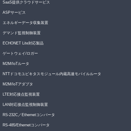
SaaS提供クラウドサービス
ASPサービス
エネルギーデータ収集装置
デマンド監視制御装置
ECHONET Lite対応製品
ゲートウェイ/ロガー
M2M/IoTルータ
NTTドコモユビキタスモジュール内蔵高速モバイルルータ
M2M/IoTアダプタ
LTE対応接点監視装置
LAN対応接点監視制御装置
RS-232C／Ethernetコンバータ
RS-485/Ethernetコンバータ