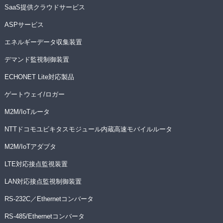
SaaS提供クラウドサービス
ASPサービス
エネルギーデータ収集装置
デマンド監視制御装置
ECHONET Lite対応製品
ゲートウェイ/ロガー
M2M/IoTルータ
NTTドコモユビキタスモジュール内蔵高速モバイルルータ
M2M/IoTアダプタ
LTE対応接点監視装置
LAN対応接点監視制御装置
RS-232C／Ethernetコンバータ
RS-485/Ethernetコンバータ