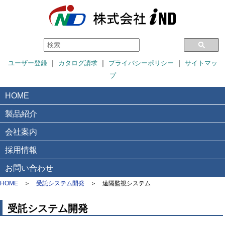
｜
｜
｜
ユーザー登録
カタログ請求
プライバシーポリシー
サイトマッ
プ
HOME
製品紹介
会社案内
採用情報
お問い合わせ
HOME
＞
受託システム開発
＞
遠隔監視システム
受託システム開発