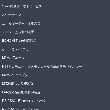
SaaS提供クラウドサービス
ASPサービス
エネルギーデータ収集装置
デマンド監視制御装置
ECHONET Lite対応製品
ゲートウェイ/ロガー
M2M/IoTルータ
NTTドコモユビキタスモジュール内蔵高速モバイルルータ
M2M/IoTアダプタ
LTE対応接点監視装置
LAN対応接点監視制御装置
RS-232C／Ethernetコンバータ
RS-485/Ethernetコンバータ