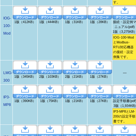
す。
IOG-
1版（412KB）
1版（444KB）
1版（31KB）
1版（28KB）
接続・設定例
100-
ニュアル(pdf)
1版（3,275KB
Mod
IOG-100-Mod
とModbus-
RTU対応機器
の接続・設定
例集です。
LMG-
―
1版（345KB）
2版（103KB）
2版（21KB）
1版（27KB）
300
IP3-
1版（390KB）
1版（75KB）
1版（21KB）
1版（27KB）
設定手順書(pdf
MP8
3版（1,934KB)
IP3-MP8とLM-
200の設定手順
書です。