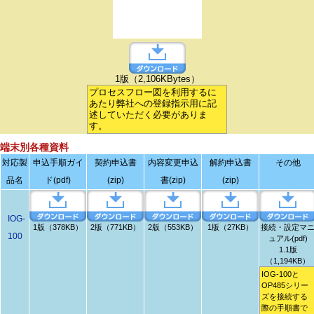
1版（2,106KBytes）
プロセスフロー図を利用するに
あたり弊社への登録指示用に記
述していただく必要がありま
す。
端末別各種資料
対応製
申込手順ガイ
契約申込書
内容変更申込
解約申込書
その他
品名
ド(pdf)
(zip)
書(zip)
(zip)
IOG-
1版（378KB）
2版（771KB）
2版（553KB）
1版（27KB）
接続・設定マ
100
ュアル(pdf)
1.1版
（1,194KB）
IOG-100と
OP485シリー
ズを接続する
際の手順書で