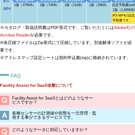
IP3-
1版（376KB）
1版（73KB）
1版（21KB）
1版（28KB）
設定手順書(pdf
MP4
1版（1,685KB)
IP3-MP4の設定
手順書です。
※カタログ・取扱説明書はPDF形式です。ご覧いただくには
Adobe社の
Acrobat Reader
が必要です。
※各圧縮ファイルはZip形式にて圧縮しています。別途解凍ソフトが必
要です。
※アドレスマップ設定シートは契約申込書(zip)に格納されています。
FAQ
Facility Assist for SaaS全般について
Facility Assist for SaaSとはどのようなサー
ビスですか？
各種センサーの計測値や状態を一元管理・監
視する事ができるサービスです。
どのようなデータに対応していますか？