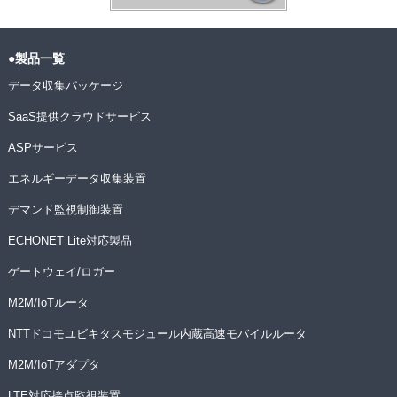
●製品一覧
データ収集パッケージ
SaaS提供クラウドサービス
ASPサービス
エネルギーデータ収集装置
デマンド監視制御装置
ECHONET Lite対応製品
ゲートウェイ/ロガー
M2M/IoTルータ
NTTドコモユビキタスモジュール内蔵高速モバイルルータ
M2M/IoTアダプタ
LTE対応接点監視装置