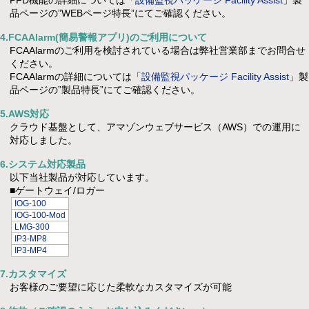
PFD機能の詳細については「
設備監視パッケージ Facility Assist
」製
品ページの”WEBページ特長”にてご確認ください。
4.FCAAlarm(簡易警報アプリ)のご利用について
FCAAlarmのご利用を検討されている場合は弊社営業部までお問合せ
ください。
FCAAlarmの詳細については「
設備監視パッケージ Facility Assist
」製
品ページの”製品特長”にてご確認ください。
5.AWS対応
クラウド基盤として、アマゾンウェブサービス（AWS）での運用に
対応しました。
6.システム対応製品
以下当社製品が対応しています。
■ゲートウェイ/ロガー
IOG-100
IOG-100-Mod
LMG-300
IP3-MP8
IP3-MP4
7.カスタマイズ
お客様のご要望に応じた柔軟なカスタマイズが可能